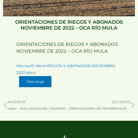
ORIENTACIONES DE RIEGOS Y ABONADOS
NOVIEMBRE DE 2022 – OCA RÍO MULA
ORIENTACIONES DE RIEGOS Y ABONADOS
NOVIEMBRE DE 2022 – OCA RÍO MULA
Microsoft-Word-RIEGOS-Y-ABONADOS-NOVIEMBRE-
2022.docx
Descarga
Prev
N
ANTERIOR
SIGUIENTE
Vídeo – EVALUACIÓN DEL COMPORTAMIENTO AGRONÓMICO DE DISTINTAS VARIEDADES DE GRANADO EN LA COMARCA DE LA HUERTA DE MURCIA
ORIENTACIONES DE FERTIRRIGACIÓN DE ARBÓREOS Y PARRAL PARA EL MES DE NOVIEMBRE DE 2022 – OCA FUENTE ÁLAMO – MAZARRÓN