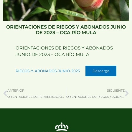
ORIENTACIONES DE RIEGOS Y ABONADOS JUNIO
DE 2023 – OCA RÍO MULA
ORIENTACIONES DE RIEGOS Y ABONADOS
JUNIO DE 2023 – OCA RÍO MULA
RIEGOS-Y-ABONADOS-JUNIO-2023
Descarga
Prev
N
ANTERIOR
SIGUIENTE
ORIENTACIONES DE FERTIRRIGACIÓN DE ARBÓREOS Y PARRAL PARA EL MES DE JUNIO 2023 – OCA FUENTE ÁLAMO – MAZARRÓN
ORIENTACIONES DE RIEGOS Y ABONADOS JULIO DE 2023 – OCA RÍO MULA